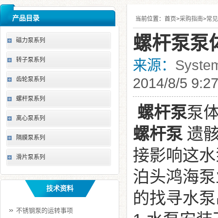
产品目录
当前位置：
首页>
采购指南
>
常见
螺杆泵泵
磁力泵系列
转子泵系列
来源：
Syste
2014/8/5 9:2
齿轮泵系列
螺杆泵系列
螺杆泵
泵
离心泵系列
螺杆泵
遗骸
隔膜泵系列
接影响这水
滑片泵系列
泊头鸿海泵
技术资料
的找寻水泵
不锈钢泵的运转事项