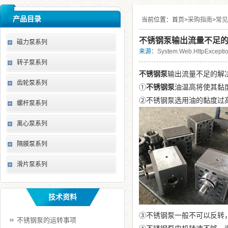
产品目录
当前位置：
首页>
采购指南
>
常见
不锈钢泵输出流量不足的
磁力泵系列
来源：
System.Web.HttpExce
转子泵系列
不锈钢泵
输出流量不足的解
齿轮泵系列
①
不锈钢泵
油温高将使其黏
②不锈钢泵选用油的黏度过
螺杆泵系列
离心泵系列
隔膜泵系列
滑片泵系列
技术资料
③不锈钢泵一般不可以反转
不锈钢泵的运转事项