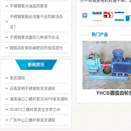
④不锈钢泵电机转速不够，
不锈钢泵对油品的要求
不锈钢泵输出流量不足的解决办
法?
热门产品
不锈钢泵流量的几种调节办法
圆弧齿轮泵机械密封的组成部分
新闻资讯
发货通知
云南昆明不锈钢泵发货通知
YHCB圆弧齿轮
海南海口三螺杆泵3G60*4发货通知
3G90*2三螺杆泵发往甘肃兰州
广东中山三螺杆泵发货通知