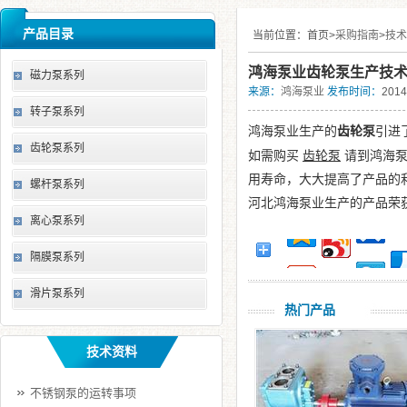
产品目录
当前位置：
首页>
采购指南
>
技术
鸿海泵业齿轮泵生产技
磁力泵系列
来源：
鸿海泵业
发布时间：
2014
转子泵系列
鸿海泵业生产的
齿轮泵
引进
齿轮泵系列
如需购买
齿轮泵
请到鸿海泵
用寿命，大大提高了产品的
螺杆泵系列
河北鸿海泵业生产的产品荣
离心泵系列
隔膜泵系列
滑片泵系列
热门产品
技术资料
不锈钢泵的运转事项